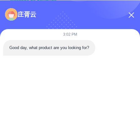
庄胥云
3:02 PM
Good day, what product are you looking for?
Joindre des fichiers
Choisir les fichiers
Vous pouvez télécharger jusqu'à 5 fichiers, chacun d'une taille
maximale de 10 Mo.
Envoyer
À la maison
Produits
Vidéos
À propos de nous
Visite de l'usine
Contrôle de la qualité
Nous contacter
FAQ