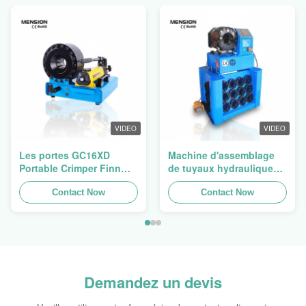
VIDEO
VIDEO
Les portes GC16XD
Machine d'assemblage
Portable Crimper Finn
de tuyaux hydrauliques,
Power P16HP manuel
machine de crimpage de
Crimper câble
Contact Now
tuyaux, presse de tuyaux
Contact Now
hydraulique à vendre
Finn Power Swager
Demandez un devis