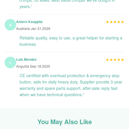
crimps, no leaks. Best value crimper we’ve bought in
years.”
★★★★★
★★★★★
Antero Kauppila
A
Australia Jan 31.2026
Reliable quality, easy to use, a great helper for starting a
business.
★★★★★
★★★★★
Luis Mendez
L
Anguilla Sep 18.2025
CE certified with overload protection & emergency stop
button, safe for daily heavy duty. Supplier provide 3-year
warranty and spare parts support, after-sale reply fast
when we have technical questions."
You May Also Like