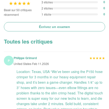
★★★★★
★★★★★
0
3 étoiles
0
2 étoiles
Basé sur 50 critiques
0
1 étoile
récemment
Écrivez un examen
Toutes les critiques
★★★★★
★★★★★
Philippe Grimard
P
United States Feb 11.2026
Location: Texas, USA “We’ve been using the P150 hose
crimper for 3 months in our heavy equipment repair
shop, and it’s been a game-changer. Handles 1/4” up to
3” hoses with zero issues—even elbow fittings are no
problem thanks to the slim crimp head. The digital touch
screen is super easy for our new techs to learn, and die
changes take under 2 minutes. Solid build, consistent