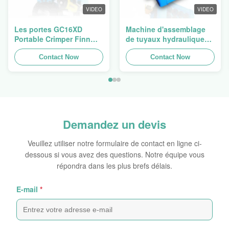
VIDEO
VIDEO
Les portes GC16XD
Machine d'assemblage
Portable Crimper Finn
de tuyaux hydrauliques,
Power P16HP manuel
machine de crimpage de
Crimper câble
Contact Now
tuyaux, presse de tuyaux
Contact Now
hydraulique à vendre
Finn Power Swager
Demandez un devis
Veuillez utiliser notre formulaire de contact en ligne ci-
dessous si vous avez des questions. Notre équipe vous
répondra dans les plus brefs délais.
E-mail
*