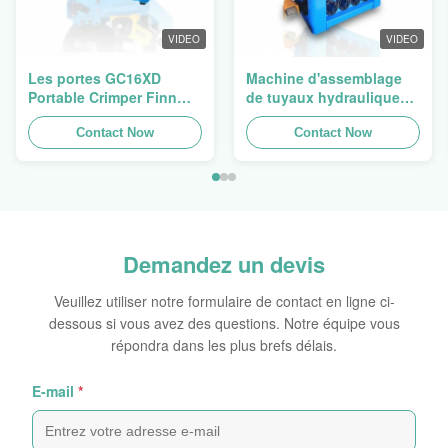
VIDEO
VIDEO
Les portes GC16XD
Machine d'assemblage
Portable Crimper Finn
de tuyaux hydrauliques,
Power P16HP manuel
machine de crimpage de
Crimper câble
Contact Now
tuyaux, presse de tuyaux
Contact Now
hydraulique à vendre
Finn Power Swager
Demandez un devis
Veuillez utiliser notre formulaire de contact en ligne ci-
dessous si vous avez des questions. Notre équipe vous
répondra dans les plus brefs délais.
E-mail
*