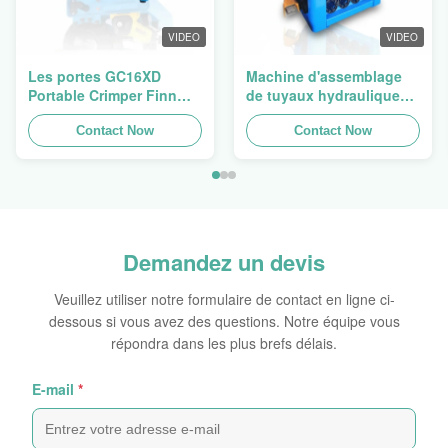
VIDEO
VIDEO
Les portes GC16XD
Machine d'assemblage
Portable Crimper Finn
de tuyaux hydrauliques,
Power P16HP manuel
machine de crimpage de
Crimper câble
Contact Now
tuyaux, presse de tuyaux
Contact Now
hydraulique à vendre
Finn Power Swager
Demandez un devis
Veuillez utiliser notre formulaire de contact en ligne ci-
dessous si vous avez des questions. Notre équipe vous
répondra dans les plus brefs délais.
E-mail
*