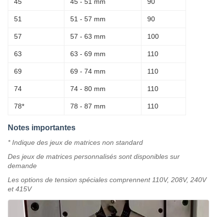
45
45 - 51 mm
90
51
51 - 57 mm
90
57
57 - 63 mm
100
63
63 - 69 mm
110
69
69 - 74 mm
110
74
74 - 80 mm
110
78*
78 - 87 mm
110
Notes importantes
* Indique des jeux de matrices non standard
Des jeux de matrices personnalisés sont disponibles sur
demande
Les options de tension spéciales comprennent 110V, 208V, 240V
et 415V