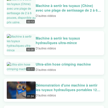
système de matrices à changement rapide, la configuration alimentée
Machine à sertir les tuyaux (Chine)
par batterie et les applications d'atelier réelles pour vous aider à
avec une plage de sertissage de 2 à 6
comprendre ses capacités et l'efficacité du flux de travail.
pouces, disponible au prix usine.
D'autres vidéos
00:13
Machine à sertir les tuyaux
hydrauliques ultra-mince
D'autres vidéos
00:30
Ultra-slim hose crimping machine
00:11
D'autres vidéos
Démonstration d'une machine à sertir
les tuyaux hydrauliques portables 12-
24 V
D'autres vidéos
01:24