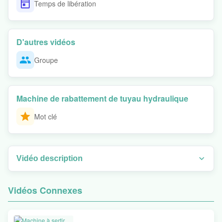
Temps de libération
D'autres vidéos
Groupe
Machine de rabattement de tuyau hydraulique
Mot clé
Vidéo description
Observez le fonctionnement étape par étape et voyez des exemples
pratiques d'utilisation. Dans cette vidéo, nous démontrons la
Vidéos Connexes
sertisseuse de tuyaux hydrauliques MS-P32CS en action, montrant
comment elle assure un sertissage de précision pour les réparations
de véhicules industriels et agricoles. Regardez nous découvrir le