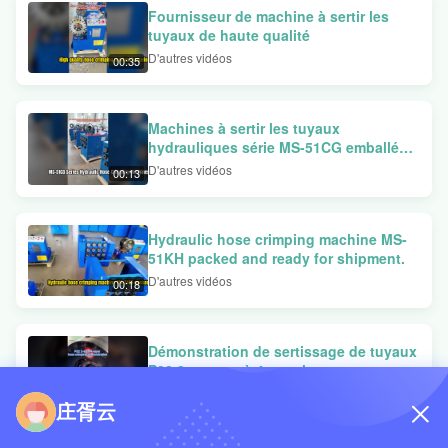
Fournisseur de machine à sertir les
tuyaux de haute qualité
D'autres vidéos
00:35
Machines à sertir les tuyaux
hydrauliques série MS-51CG emballées
et prêtes à être expédiées
D'autres vidéos
00:13
Hydraulic hose crimping machine MS-
51KH packed and ready for shipment.
D'autres vidéos
00:18
Démonstration de sertissage de tuyaux
P32 2 pouces à 4 couches
D'autres vidéos
00:18
庄胥云