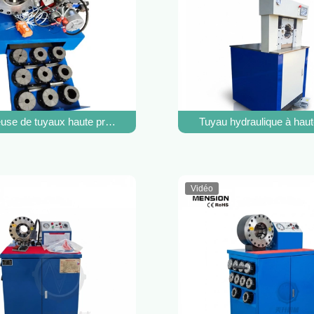
ssing de tuyau du sertisseur P16HP de tuyau
use de tuyaux haute pression, machine de raccordement de tuyaux hyd
Tuyau hydraulique à haut
Vidéo