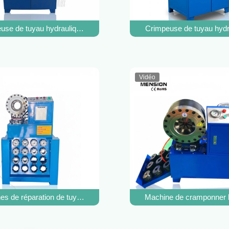
orce de crimping de 150T et une portée de crimping de 14-45mm
use de tuyau hydraulique haute pression pour tuyaux flexibles jusqu
Crimpeuse de tuyau hydra
Vidéo
ine à haute pression de tuyau Crimping Outil
es de réparation de tuyaux à huile à haute pression en caoutchouc
Machine de cramponner le