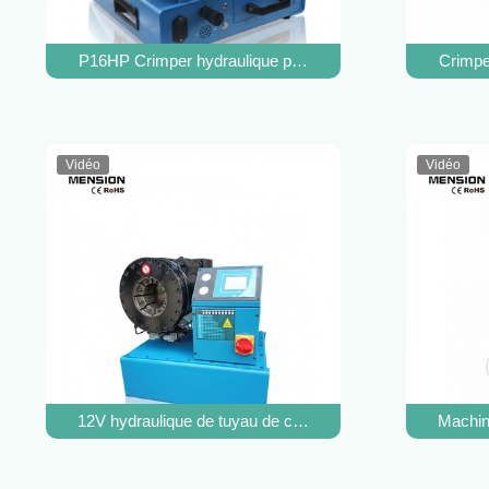
P16HP Crimper hydraulique portable de tuyau avec une f
Crimpe
Vidéo
Vidéo
12V hydraulique de tuyau de crampon Pipe Crimping Mach
Machin