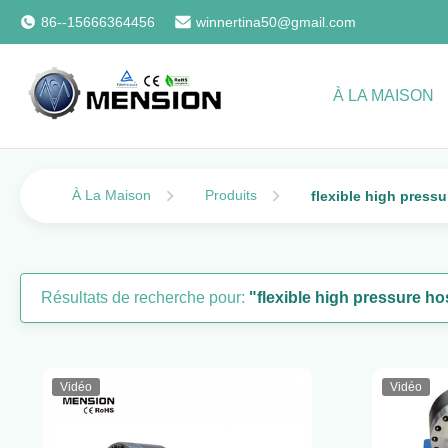
86--15666364456
winnertina50@gmail.com
À LA MAISON
À La Maison
Produits
flexible high press
Résultats de recherche pour:
"flexible high pressure h
Vidéo
Vidéo