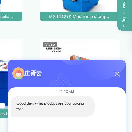
Service En Ligne
'à 2 pouces
ulique à haute pression avec force de crimping de 500T et fonction
MS-51CGK Machine à cramponner le tuyau h
Vidéo
庄胥云
11:13 AM
Good day, what product are you looking 
for?
s tuyaux à la seconde main, hydraulique à haute pression
Outil de crimpage de tuyau hydraulique à 